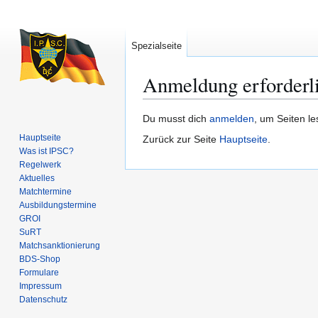
Spezialseite
Anmeldung erforderl
Zur
Zur
Du musst dich
anmelden
, um Seiten l
Navigation
Suche
Hauptseite
Zurück zur Seite
Hauptseite
.
springen
springen
Was ist IPSC?
Regelwerk
Aktuelles
Matchtermine
Ausbildungs­termine
GROI
SuRT
Match­sanktionierung
BDS-Shop
Formulare
Impressum
Datenschutz