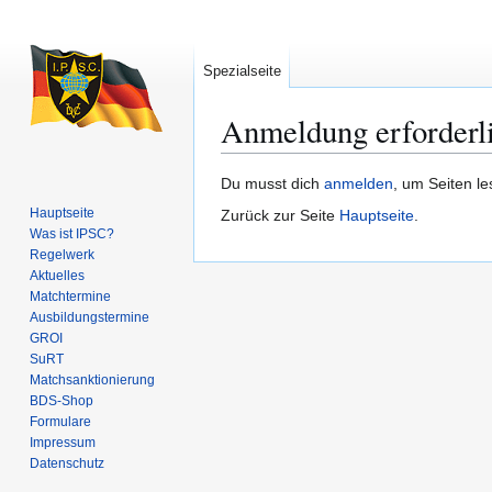
Spezialseite
Anmeldung erforderl
Zur
Zur
Du musst dich
anmelden
, um Seiten l
Navigation
Suche
Hauptseite
Zurück zur Seite
Hauptseite
.
springen
springen
Was ist IPSC?
Regelwerk
Aktuelles
Matchtermine
Ausbildungs­termine
GROI
SuRT
Match­sanktionierung
BDS-Shop
Formulare
Impressum
Datenschutz