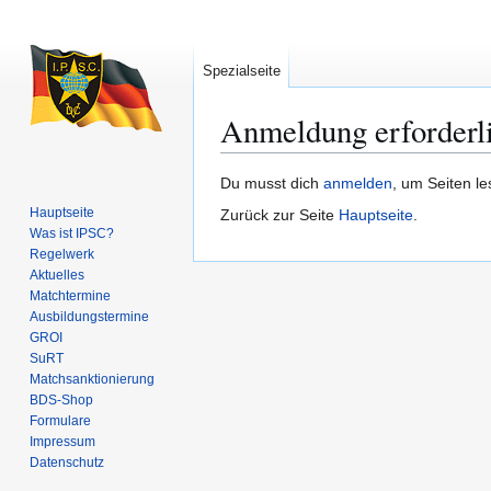
Spezialseite
Anmeldung erforderl
Zur
Zur
Du musst dich
anmelden
, um Seiten l
Navigation
Suche
Hauptseite
Zurück zur Seite
Hauptseite
.
springen
springen
Was ist IPSC?
Regelwerk
Aktuelles
Matchtermine
Ausbildungs­termine
GROI
SuRT
Match­sanktionierung
BDS-Shop
Formulare
Impressum
Datenschutz