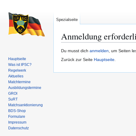
Spezialseite
Anmeldung erforderl
Zur
Zur
Du musst dich
anmelden
, um Seiten l
Navigation
Suche
Hauptseite
Zurück zur Seite
Hauptseite
.
springen
springen
Was ist IPSC?
Regelwerk
Aktuelles
Matchtermine
Ausbildungs­termine
GROI
SuRT
Match­sanktionierung
BDS-Shop
Formulare
Impressum
Datenschutz