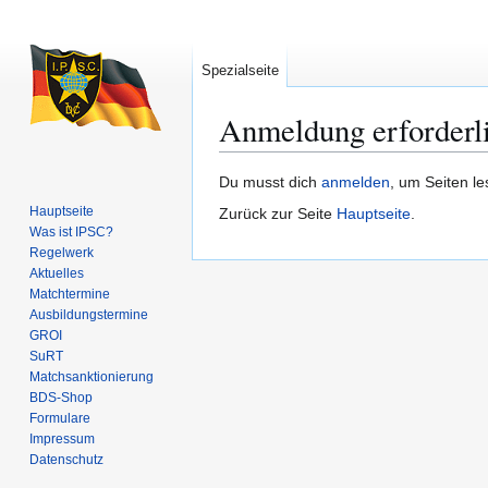
Spezialseite
Anmeldung erforderl
Zur
Zur
Du musst dich
anmelden
, um Seiten l
Navigation
Suche
Hauptseite
Zurück zur Seite
Hauptseite
.
springen
springen
Was ist IPSC?
Regelwerk
Aktuelles
Matchtermine
Ausbildungs­termine
GROI
SuRT
Match­sanktionierung
BDS-Shop
Formulare
Impressum
Datenschutz