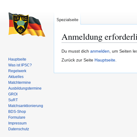
Spezialseite
Anmeldung erforderl
Zur
Zur
Du musst dich
anmelden
, um Seiten l
Navigation
Suche
Hauptseite
Zurück zur Seite
Hauptseite
.
springen
springen
Was ist IPSC?
Regelwerk
Aktuelles
Matchtermine
Ausbildungs­termine
GROI
SuRT
Match­sanktionierung
BDS-Shop
Formulare
Impressum
Datenschutz