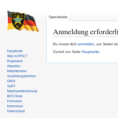
Spezialseite
Anmeldung erforderl
Zur
Zur
Du musst dich
anmelden
, um Seiten l
Navigation
Suche
Hauptseite
Zurück zur Seite
Hauptseite
.
springen
springen
Was ist IPSC?
Regelwerk
Aktuelles
Matchtermine
Ausbildungs­termine
GROI
SuRT
Match­sanktionierung
BDS-Shop
Formulare
Impressum
Datenschutz