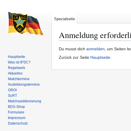
Spezialseite
Anmeldung erforderl
Zur
Zur
Du musst dich
anmelden
, um Seiten l
Navigation
Suche
Hauptseite
Zurück zur Seite
Hauptseite
.
springen
springen
Was ist IPSC?
Regelwerk
Aktuelles
Matchtermine
Ausbildungs­termine
GROI
SuRT
Match­sanktionierung
BDS-Shop
Formulare
Impressum
Datenschutz