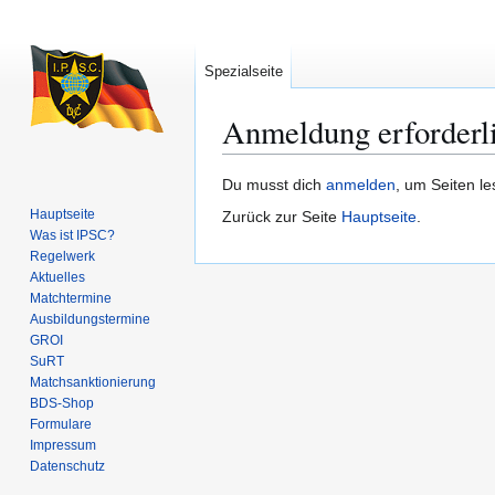
Spezialseite
Anmeldung erforderl
Zur
Zur
Du musst dich
anmelden
, um Seiten l
Navigation
Suche
Hauptseite
Zurück zur Seite
Hauptseite
.
springen
springen
Was ist IPSC?
Regelwerk
Aktuelles
Matchtermine
Ausbildungs­termine
GROI
SuRT
Match­sanktionierung
BDS-Shop
Formulare
Impressum
Datenschutz