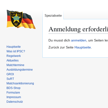
Spezialseite
Anmeldung erforderl
Zur
Zur
Du musst dich
anmelden
, um Seiten l
Navigation
Suche
Hauptseite
Zurück zur Seite
Hauptseite
.
springen
springen
Was ist IPSC?
Regelwerk
Aktuelles
Matchtermine
Ausbildungs­termine
GROI
SuRT
Match­sanktionierung
BDS-Shop
Formulare
Impressum
Datenschutz