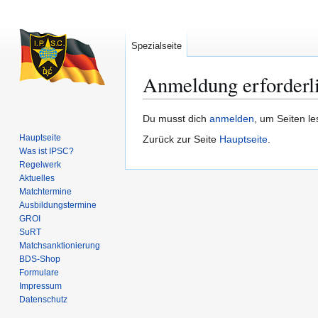
Spezialseite
Anmeldung erforderl
Zur
Zur
Du musst dich
anmelden
, um Seiten l
Navigation
Suche
Hauptseite
Zurück zur Seite
Hauptseite
.
springen
springen
Was ist IPSC?
Regelwerk
Aktuelles
Matchtermine
Ausbildungs­termine
GROI
SuRT
Match­sanktionierung
BDS-Shop
Formulare
Impressum
Datenschutz