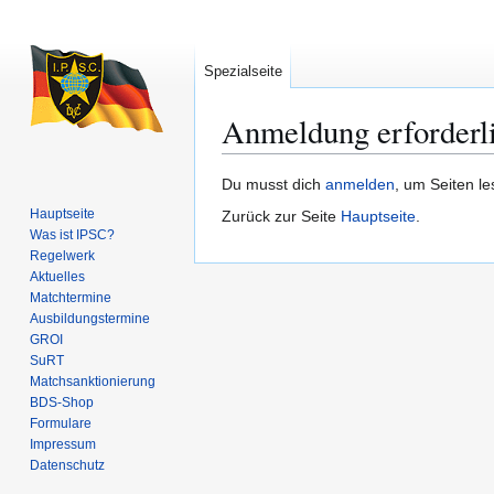
Spezialseite
Anmeldung erforderl
Zur
Zur
Du musst dich
anmelden
, um Seiten l
Navigation
Suche
Hauptseite
Zurück zur Seite
Hauptseite
.
springen
springen
Was ist IPSC?
Regelwerk
Aktuelles
Matchtermine
Ausbildungs­termine
GROI
SuRT
Match­sanktionierung
BDS-Shop
Formulare
Impressum
Datenschutz