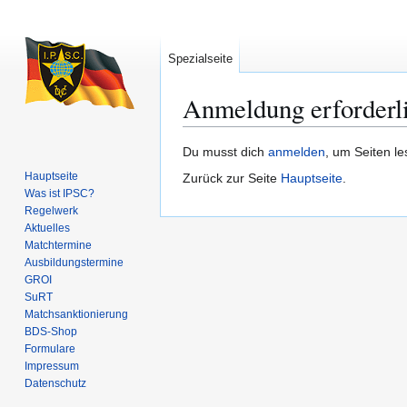
Spezialseite
Anmeldung erforderl
Zur
Zur
Du musst dich
anmelden
, um Seiten l
Navigation
Suche
Hauptseite
Zurück zur Seite
Hauptseite
.
springen
springen
Was ist IPSC?
Regelwerk
Aktuelles
Matchtermine
Ausbildungs­termine
GROI
SuRT
Match­sanktionierung
BDS-Shop
Formulare
Impressum
Datenschutz