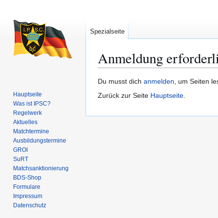
Spezialseite
Anmeldung erforderl
Zur
Zur
Du musst dich
anmelden
, um Seiten l
Navigation
Suche
Hauptseite
Zurück zur Seite
Hauptseite
.
springen
springen
Was ist IPSC?
Regelwerk
Aktuelles
Matchtermine
Ausbildungs­termine
GROI
SuRT
Match­sanktionierung
BDS-Shop
Formulare
Impressum
Datenschutz