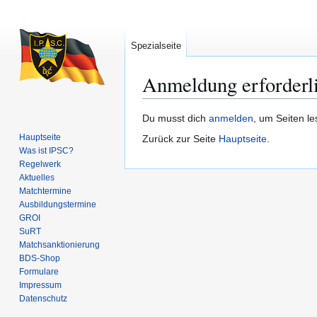
Spezialseite
Anmeldung erforderl
Zur
Zur
Du musst dich
anmelden
, um Seiten l
Navigation
Suche
Hauptseite
Zurück zur Seite
Hauptseite
.
springen
springen
Was ist IPSC?
Regelwerk
Aktuelles
Matchtermine
Ausbildungs­termine
GROI
SuRT
Match­sanktionierung
BDS-Shop
Formulare
Impressum
Datenschutz