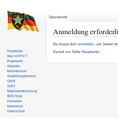
Spezialseite
Anmeldung erforderl
Zur
Zur
Du musst dich
anmelden
, um Seiten l
Navigation
Suche
Hauptseite
Zurück zur Seite
Hauptseite
.
springen
springen
Was ist IPSC?
Regelwerk
Aktuelles
Matchtermine
Ausbildungs­termine
GROI
SuRT
Match­sanktionierung
BDS-Shop
Formulare
Impressum
Datenschutz