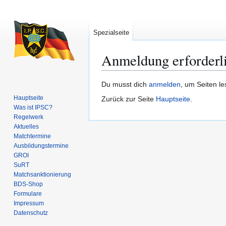
Spezialseite
Anmeldung erforderl
Zur
Zur
Du musst dich
anmelden
, um Seiten l
Navigation
Suche
Hauptseite
Zurück zur Seite
Hauptseite
.
springen
springen
Was ist IPSC?
Regelwerk
Aktuelles
Matchtermine
Ausbildungs­termine
GROI
SuRT
Match­sanktionierung
BDS-Shop
Formulare
Impressum
Datenschutz