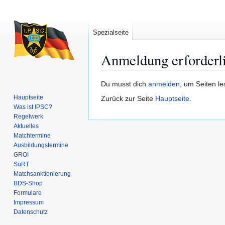
Spezialseite
Anmeldung erforderl
Zur
Zur
Du musst dich
anmelden
, um Seiten l
Navigation
Suche
Hauptseite
Zurück zur Seite
Hauptseite
.
springen
springen
Was ist IPSC?
Regelwerk
Aktuelles
Matchtermine
Ausbildungs­termine
GROI
SuRT
Match­sanktionierung
BDS-Shop
Formulare
Impressum
Datenschutz