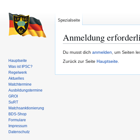
Spezialseite
Anmeldung erforderl
Zur
Zur
Du musst dich
anmelden
, um Seiten l
Navigation
Suche
Hauptseite
Zurück zur Seite
Hauptseite
.
springen
springen
Was ist IPSC?
Regelwerk
Aktuelles
Matchtermine
Ausbildungs­termine
GROI
SuRT
Match­sanktionierung
BDS-Shop
Formulare
Impressum
Datenschutz