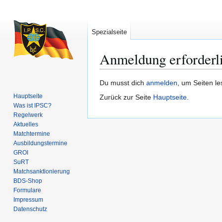
Spezialseite
Anmeldung erforderl
Zur
Zur
Du musst dich
anmelden
, um Seiten l
Navigation
Suche
Hauptseite
Zurück zur Seite
Hauptseite
.
springen
springen
Was ist IPSC?
Regelwerk
Aktuelles
Matchtermine
Ausbildungs­termine
GROI
SuRT
Match­sanktionierung
BDS-Shop
Formulare
Impressum
Datenschutz