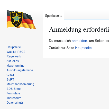
Spezialseite
Anmeldung erforderl
Zur
Zur
Du musst dich
anmelden
, um Seiten l
Navigation
Suche
Hauptseite
Zurück zur Seite
Hauptseite
.
springen
springen
Was ist IPSC?
Regelwerk
Aktuelles
Matchtermine
Ausbildungs­termine
GROI
SuRT
Match­sanktionierung
BDS-Shop
Formulare
Impressum
Datenschutz