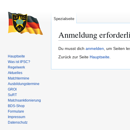
Spezialseite
Anmeldung erforderl
Zur
Zur
Du musst dich
anmelden
, um Seiten l
Navigation
Suche
Hauptseite
Zurück zur Seite
Hauptseite
.
springen
springen
Was ist IPSC?
Regelwerk
Aktuelles
Matchtermine
Ausbildungs­termine
GROI
SuRT
Match­sanktionierung
BDS-Shop
Formulare
Impressum
Datenschutz