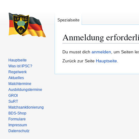
Spezialseite
Anmeldung erforderl
Zur
Zur
Du musst dich
anmelden
, um Seiten l
Navigation
Suche
Hauptseite
Zurück zur Seite
Hauptseite
.
springen
springen
Was ist IPSC?
Regelwerk
Aktuelles
Matchtermine
Ausbildungs­termine
GROI
SuRT
Match­sanktionierung
BDS-Shop
Formulare
Impressum
Datenschutz