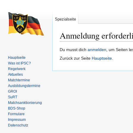
Spezialseite
Anmeldung erforderl
Zur
Zur
Du musst dich
anmelden
, um Seiten l
Navigation
Suche
Hauptseite
Zurück zur Seite
Hauptseite
.
springen
springen
Was ist IPSC?
Regelwerk
Aktuelles
Matchtermine
Ausbildungs­termine
GROI
SuRT
Match­sanktionierung
BDS-Shop
Formulare
Impressum
Datenschutz