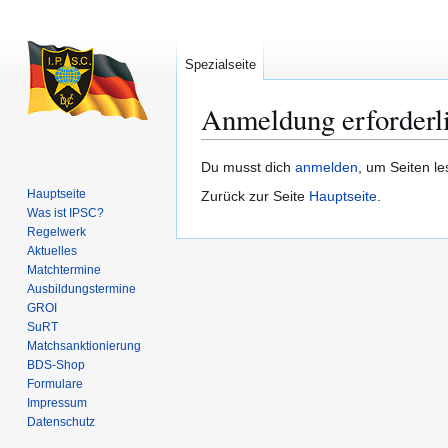
Spezialseite
Anmeldung erforderl
Zur
Zur
Du musst dich
anmelden
, um Seiten l
Navigation
Suche
Hauptseite
Zurück zur Seite
Hauptseite
.
springen
springen
Was ist IPSC?
Regelwerk
Aktuelles
Matchtermine
Ausbildungs­termine
GROI
SuRT
Match­sanktionierung
BDS-Shop
Formulare
Impressum
Datenschutz