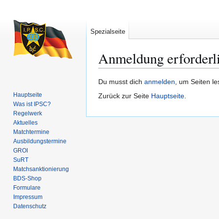
Spezialseite
Anmeldung erforderl
Zur
Zur
Du musst dich
anmelden
, um Seiten l
Navigation
Suche
Hauptseite
Zurück zur Seite
Hauptseite
.
springen
springen
Was ist IPSC?
Regelwerk
Aktuelles
Matchtermine
Ausbildungs­termine
GROI
SuRT
Match­sanktionierung
BDS-Shop
Formulare
Impressum
Datenschutz