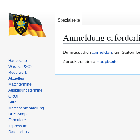
Spezialseite
Anmeldung erforderl
Zur
Zur
Du musst dich
anmelden
, um Seiten l
Navigation
Suche
Hauptseite
Zurück zur Seite
Hauptseite
.
springen
springen
Was ist IPSC?
Regelwerk
Aktuelles
Matchtermine
Ausbildungs­termine
GROI
SuRT
Match­sanktionierung
BDS-Shop
Formulare
Impressum
Datenschutz