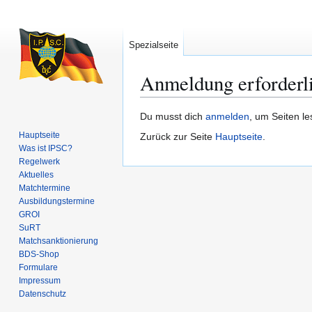
Spezialseite
Anmeldung erforderl
Zur
Zur
Du musst dich
anmelden
, um Seiten l
Navigation
Suche
Hauptseite
Zurück zur Seite
Hauptseite
.
springen
springen
Was ist IPSC?
Regelwerk
Aktuelles
Matchtermine
Ausbildungs­termine
GROI
SuRT
Match­sanktionierung
BDS-Shop
Formulare
Impressum
Datenschutz