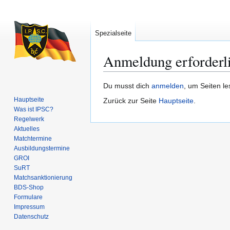
Spezialseite
Anmeldung erforderl
Zur
Zur
Du musst dich
anmelden
, um Seiten l
Navigation
Suche
Hauptseite
Zurück zur Seite
Hauptseite
.
springen
springen
Was ist IPSC?
Regelwerk
Aktuelles
Matchtermine
Ausbildungs­termine
GROI
SuRT
Match­sanktionierung
BDS-Shop
Formulare
Impressum
Datenschutz