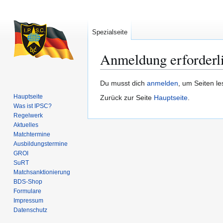
Spezialseite
Anmeldung erforderl
Zur
Zur
Du musst dich
anmelden
, um Seiten l
Navigation
Suche
Hauptseite
Zurück zur Seite
Hauptseite
.
springen
springen
Was ist IPSC?
Regelwerk
Aktuelles
Matchtermine
Ausbildungs­termine
GROI
SuRT
Match­sanktionierung
BDS-Shop
Formulare
Impressum
Datenschutz