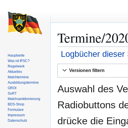
Termine/2020
Logbücher dieser 
Hauptseite
Was ist IPSC?
Zur
Zur
Regelwerk
Versionen filtern
Aktuelles
Navigation
Suche
Matchtermine
springen
springen
Ausbildungs­termine
Auswahl des Ver
GROI
SuRT
Match­sanktionierung
Radiobuttons de
BDS-Shop
Formulare
Impressum
drücke die Eing
Datenschutz