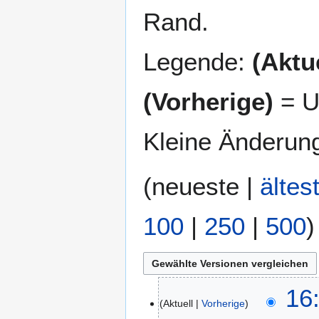
Rand.
Legende:
(Aktue
(Vorherige)
= U
Kleine Änderun
(
neueste
|
ältes
100
|
250
|
500
)
3
16
Aktuell
Vorherige
0