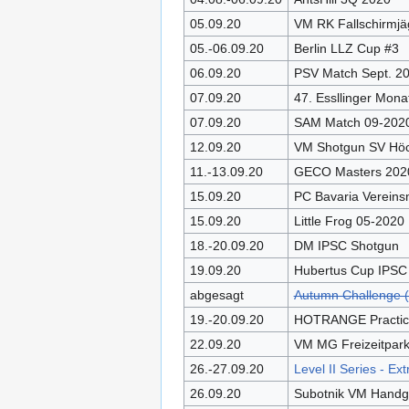
05.09.20
VM RK Fallschirmjä
05.-06.09.20
Berlin LLZ Cup #3
06.09.20
PSV Match Sept. 2
07.09.20
47. Essllinger Mon
07.09.20
SAM Match 09-202
12.09.20
VM Shotgun SV Höc
11.-13.09.20
GECO Masters 202
15.09.20
PC Bavaria Vereins
15.09.20
Little Frog 05-2020
18.-20.09.20
DM IPSC Shotgun
19.09.20
Hubertus Cup IPSC
abgesagt
Autumn Challenge 
19.-20.09.20
HOTRANGE Practic
22.09.20
VM MG Freizeitpark
26.-27.09.20
Level II Series - Ext
26.09.20
Subotnik VM Hand