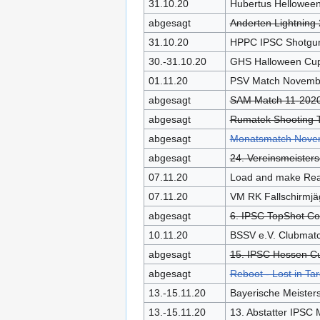
31.10.20
Hubertus Hellowee
abgesagt
Anderten Lightning
31.10.20
HPPC IPSC Shotgun
30.-31.10.20
GHS Halloween Cu
01.11.20
PSV Match Novemb
abgesagt
SAM Match 11-202
abgesagt
Rumatek Shooting 
abgesagt
Monatsmatch Nove
abgesagt
24. Vereinsmeisters
07.11.20
Load and make Rea
07.11.20
VM RK Fallschirmjä
abgesagt
6. IPSC TopShot Co
10.11.20
BSSV e.V. Clubmat
abgesagt
15. IPSC Hessen C
abgesagt
Reboot - Lost in T
13.-15.11.20
Bayerische Meister
13.-15.11.20
13. Abstatter IPSC 