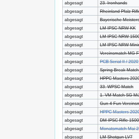
abgesagt
23. Ironhands
abgesagt
Rheinland Pfalz Rif
abgesagt
Bayerische Meisters
abgesagt
LM IPSC NRW KK
abgesagt
LM IPSC NRW 1500
abgesagt
LM IPSC NRW Miniri
abgesagt
Vereinsmatch MG Fr
abgesagt
PCB Serial II / 2020
abgesagt
Spring Break Match
abgesagt
HPPC Masters 202
abgesagt
33. WPSC Match
abgesagt
1. VM Match SG Mü
abgesagt
Gun 4 Fun Vereinsm
abgesagt
HPPC Masters 202
abgesagt
DM IPSC Rifle 1500
abgesagt
Monatsmatch Mai 
abgesagt
LM Shotgun LV7