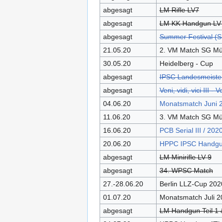
abgesagt
LM Rifle LV7
abgesagt
LM KK Handgun LV
abgesagt
Summer Festival (S
21.05.20
2. VM Match SG Mü
30.05.20
Heidelberg - Cup
abgesagt
IPSC Landesmeisters
abgesagt
Veni, vidi, vici III 
04.06.20
Monatsmatch Juni 
11.06.20
3. VM Match SG Mü
16.06.20
PCB Serial III / 202
20.06.20
HPPC IPSC Handgun
abgesagt
LM Minirifle LV 9
abgesagt
34. WPSC Match
27.-28.06.20
Berlin LLZ-Cup 202
01.07.20
Monatsmatch Juli 2
abgesagt
LM Handgun Teil 1 