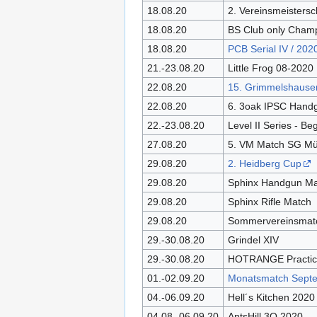
18.08.20
2. Vereinsmeistersc
18.08.20
BS Club only Champ
18.08.20
PCB Serial IV / 202
21.-23.08.20
Little Frog 08-2020
22.08.20
15. Grimmelshause
22.08.20
6. 3oak IPSC Hand
22.-23.08.20
Level II Series - Beg
27.08.20
5. VM Match SG Mü
29.08.20
2. Heidberg Cup
29.08.20
Sphinx Handgun Ma
29.08.20
Sphinx Rifle Match
29.08.20
Sommervereinsmat
29.-30.08.20
Grindel XIV
29.-30.08.20
HOTRANGE Practic
01.-02.09.20
Monatsmatch Sept
04.-06.09.20
Hell´s Kitchen 2020
04.08.-06.09.20
AntsHill 3Q 2020