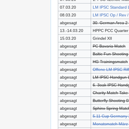
07.03.20
LM IPSC Standard 
08.03.20
LM IPSC Op / Rev /
abgesagt
30. German Area 2 
13.-14.03.20
HPPC PCC Quarter C
15.03.20
Grindel XII
abgesagt
PC Bavaria Match
abgesagt
Baltic Fun Shooting
abgesagt
HG Trainingsmatch
abgesagt
Offene LM IPSC Rif
abgesagt
LM IPSC Handgun 
abgesagt
6. 3oak IPSC Hand
abgesagt
Charity Match Take
abgesagt
Butterfly Shooting 0
abgesagt
Sphinx Spring Matc
abgesagt
5.11 Cup Germany 
abgesagt
Monatsmatch März /