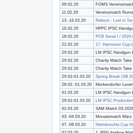
09.02.20
FOMS Vereinsmatc
11.02.20
Vereinsmatch Ruma
13.-16.02.20
Reboot - Lost in Tar
15.02.20
HPPC IPSC Handgun
18.02.20
PCB Serial I / 2020
22.02.20
17. Hannover Cup
29.02.20
LM IPSC Handgun 
29.02.20
Charity Match Take 
29.02.20
Charity Match Take 
29.02-01.03.20
Spring Break (SB 2
28.02.-01.03.20
Merkendorfer Level
01.03.20
LM IPSC Handgun 
29.02-01.03.20
LM IPSC Productio
02.03.20
SAM Match 03-202
03.-04.03.20
Monatsmatch März
07.-08.03.20
Helmbrechts Cup Hal
07.03.20
1. PSG Itzehoe Mat