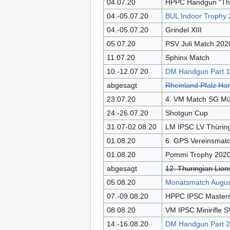
04.07.20
HPPC Handgun "Th
04.-05.07.20
BUL Indoor Trophy
04.-05.07.20
Grindel XIII
05.07.20
PSV Juli Match 202
11.07.20
Sphinx Match
10.-12.07.20
DM Handgun Part 1
abgesagt
Rheinland Pfalz H
23.07.20
4. VM Match SG Mü
24.-26.07.20
Shotgun Cup
31.07-02.08.20
LM IPSC LV Thürin
01.08.20
6. GPS Vereinsmat
01.08.20
Pommi Trophy 202
abgesagt
12. Thuringian Lio
05.08.20
Monatsmatch Augus
07.-09.08.20
HPPC IPSC Master
08.08.20
VM IPSC Minirifle 
14.-16.08.20
DM Handgun Part 2