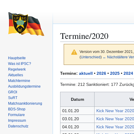
Termine/2020
Version vom 30. Dezember 2021,
(
Unterschied
)
← Nächstältere Ver
Hauptseite
Was ist IPSC?
Regelwerk
Zur
Zur
Termine:
aktuell
•
2026
•
2025
•
2024
Aktuelles
Navigation
Suche
Matchtermine
Termine: 212 Sanktioniert: 177 Zurück
springen
springen
Ausbildungs­termine
GROI
SuRT
Datum
Ve
Match­sanktionierung
BDS-Shop
01.01.20
Kick New Year 2020
Formulare
03.01.20
Kick New Year 2020
Impressum
Datenschutz
04.01.20
Kick New Year 2020