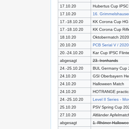
17.10.20
Hubertus Cup IPSC K
17.10.20
16. Grimmelshause
17.-18.10.20
KK Corona Cup HG
17.-18.10.20
KK Corona Cup Rifl
18.10.20
Oktobermatch 2020 
20.10.20
PCB Serial V / 2020
20.-24.10.20
Kar Cup IPSC Flint
abgesagt
23. Ironhands
24.-25.10.20
BUL Germany Cup 
24.10.20
GSI Oberbayern He
24.10.20
Halloween Match
24.10.20
HOTRANGE practic
24.-25.10.20
Level II Series - Mov
25.10.20
PSV Spring Cup 20
27.10.20
Altländer Apfelmatc
abgesagt
1. Rhöner Hallowe