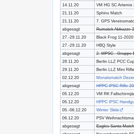
14.11.20
VM HG SC Artemis 
21.11.20
Sphinx Match
21.11.20
7. GPS Vereinsmat
abgesagt
Rumatek Abbuzze 
27.-29.11.20
Black Frog 11-2020
27.-29.11.20
HBQ Style
abgesagt
2. WPSC - Gruppe 
28.11.20
Berlin LLZ PCC Cu
29.11.20
Berlin LLZ Mini Rif
02.12.20
Monatsmatch Deze
abgesagt
HPPC IPSC Rifle 20
05.12.20
VM RK Fallschirmjä
05.12.20
HPPC IPSC Handgun
05.-06.12.20
Winter Slide
06.12.20
PSV Weihnachtsma
abgesagt
Eagles Santa Matc
abgesagt
Novembermatch SG 