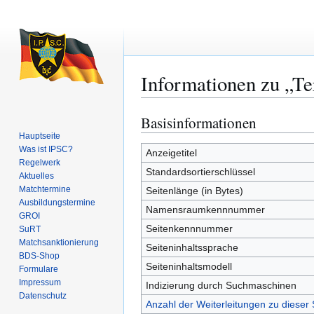
Informationen zu „T
Basisinformationen
Zur
Zur
Navigation
Suche
Hauptseite
Was ist IPSC?
springen
springen
Anzeigetitel
Regelwerk
Standardsortierschlüssel
Aktuelles
Matchtermine
Seitenlänge (in Bytes)
Ausbildungs­termine
Namensraumkennnummer
GROI
Seitenkennnummer
SuRT
Match­sanktionierung
Seiteninhaltssprache
BDS-Shop
Seiteninhaltsmodell
Formulare
Impressum
Indizierung durch Suchmaschinen
Datenschutz
Anzahl der Weiterleitungen zu dieser 